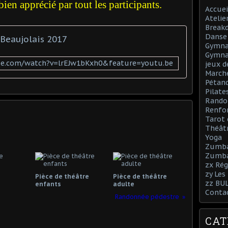
en apprécié par tout les participants.
Accuei
Atelie
Break
Danse 
 Beaujolais 2017
Gymnas
Gymna
be.com/watch?v=lrEJw1bKxh0&feature=youtu.be
jeux d
March
Pétan
Pilate
Rando
Renfo
Tarot 
Théâtr
Yoga
Zumb
Zumba
zx Rég
zy Les
Pièce de théâtre
Pièce de théâtre
zz BU
enfants
adulte
Conta
Randonnée pédestre
CAT