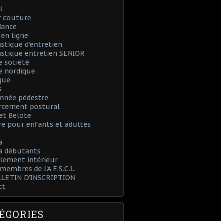
l
r couture
dance
en ligne
tique d'entretien
stique entretien SENIOR
e société
e nordique
que
s
nnée pédestre
rcement postural
et Belote
e pour enfants et adultes
a
 débutants
lement intérieur
 membres de l'A.E.S.C.L.
LLETIN D'INSCRIPTION
ct
ÉGORIES