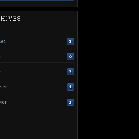
HIVES
let
1
n
6
s
3
rier
1
vier
1