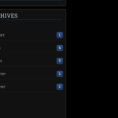
HIVES
let
1
n
6
s
3
rier
1
vier
1