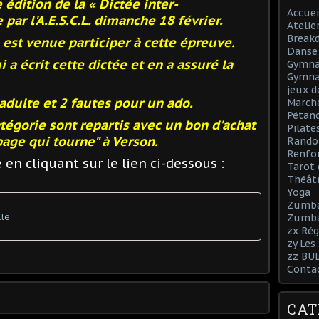
édition de la « Dictée inter-
Accuei
par l'A.E.S.C.L. dimanche 18 février.
Atelie
Break
est venue participer à cette épreuve.
Danse 
 a écrit cette dictée et en a assuré la
Gymnas
Gymna
jeux d
adulte et 2 fautes pour un ado.
March
Pétan
tégorie sont repartis avec un bon d'achat
Pilate
 page qui tourne" à Verson.
Rando
Renfo
 en cliquant sur le lien ci-dessous :
Tarot 
Théâtr
Yoga
Zumb
lle
Zumba
zx Rég
zy Les
zz BU
Conta
CAT