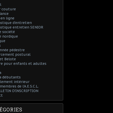
l
r couture
dance
en ligne
tique d'entretien
stique entretien SENIOR
e société
e nordique
que
s
nnée pédestre
rcement postural
et Belote
e pour enfants et adultes
a
 débutants
lement intérieur
 membres de l'A.E.S.C.L.
LLETIN D'INSCRIPTION
ct
ÉGORIES