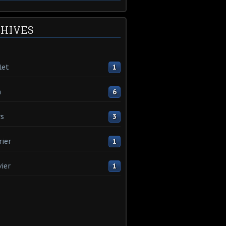
HIVES
let
1
n
6
s
3
rier
1
vier
1