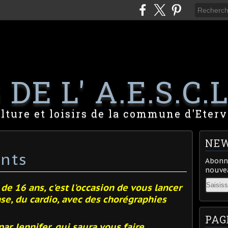
DE L' A.E.S.C.L
lture et loisirs de la commune d'Eterv
NEW
nts
Abonne
nouvea
Email
de 16 ans, c'est l'occasion de vous lancer
anse, du cardio, avec des chorégraphies
PAG
par Jennifer, qui saura vous faire