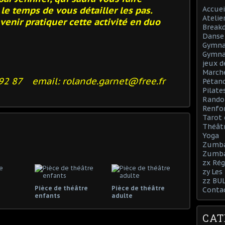
le temps de vous détailler les pas.
Accuei
Atelie
venir pratiquer cette activité en duo
Break
Danse 
Gymnas
Gymna
jeux d
March
 92 87 email: rolande.garnet@free.fr
Pétan
Pilate
Rando
Renfo
Tarot 
Théâtr
Yoga
Zumb
Zumba
zx Rég
zy Les
zz BU
Pièce de théâtre
Pièce de théâtre
Conta
enfants
adulte
CAT