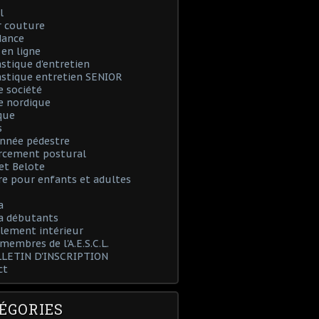
l
r couture
dance
en ligne
tique d'entretien
stique entretien SENIOR
e société
e nordique
que
s
nnée pédestre
rcement postural
et Belote
e pour enfants et adultes
a
 débutants
lement intérieur
 membres de l'A.E.S.C.L.
LLETIN D'INSCRIPTION
ct
ÉGORIES