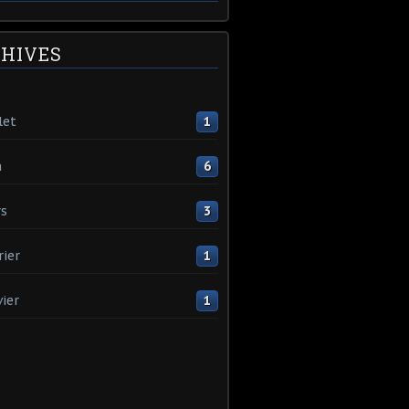
HIVES
let
1
n
6
s
3
rier
1
vier
1