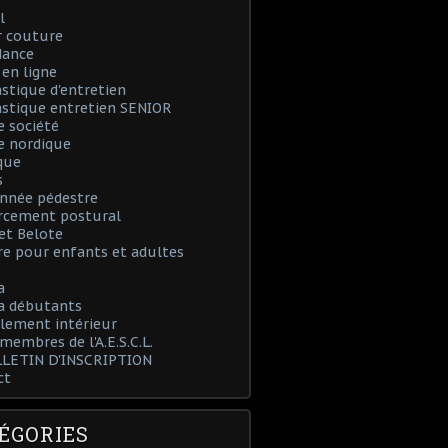
l
r couture
dance
en ligne
tique d'entretien
stique entretien SENIOR
e société
e nordique
que
s
nnée pédestre
rcement postural
et Belote
e pour enfants et adultes
a
 débutants
lement intérieur
 membres de l'A.E.S.C.L.
LLETIN D'INSCRIPTION
ct
ÉGORIES