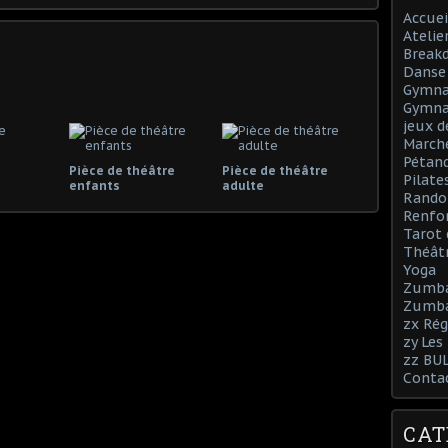
Accuei
Atelie
Break
Danse 
Gymnas
Gymna
jeux d
March
Pétan
Pièce de théâtre
Pièce de théâtre
Pilate
enfants
adulte
Rando
Renfo
Tarot 
Théâtr
Yoga
Zumb
Zumba
zx Rég
zy Les
zz BU
Conta
CAT