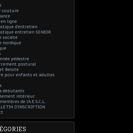
l
r couture
dance
en ligne
tique d'entretien
stique entretien SENIOR
e société
e nordique
que
s
nnée pédestre
rcement postural
et Belote
e pour enfants et adultes
a
 débutants
lement intérieur
 membres de l'A.E.S.C.L.
LLETIN D'INSCRIPTION
ct
ÉGORIES