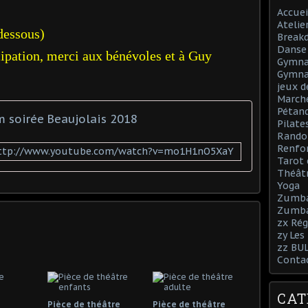
Accuei
Atelie
-dessous)
Break
Danse 
cipation, merci aux bénévoles et à Guy
Gymnas
Gymna
jeux d
March
Pétan
m soirée Beaujolais 2018
Pilate
Rando
Renfo
ttp://www.youtube.com/watch?v=mo1H1nO5XaY
Tarot 
Théâtr
Yoga
Zumb
Zumba
zx Rég
zy Les
zz BU
Conta
CAT
Pièce de théâtre
Pièce de théâtre