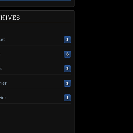
HIVES
let
1
n
6
s
3
rier
1
vier
1