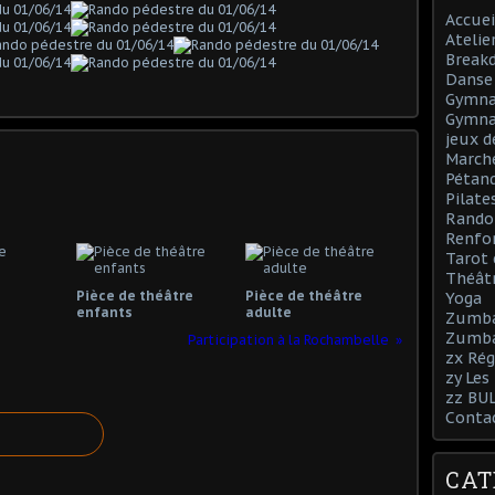
Accuei
Atelie
Break
Danse 
Gymnas
Gymna
jeux d
March
Pétan
Pilate
Rando
Renfo
Tarot 
Théâtr
Pièce de théâtre
Pièce de théâtre
Yoga
enfants
adulte
Zumb
Zumba
Participation à la Rochambelle
zx Rég
zy Les
zz BU
Conta
CAT