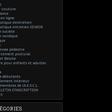
l
r couture
dance
en ligne
tique d'entretien
stique entretien SENIOR
e société
e nordique
que
s
nnée pédestre
rcement postural
et Belote
e pour enfants et adultes
a
 débutants
lement intérieur
 membres de l'A.E.S.C.L.
LLETIN D'INSCRIPTION
ct
ÉGORIES