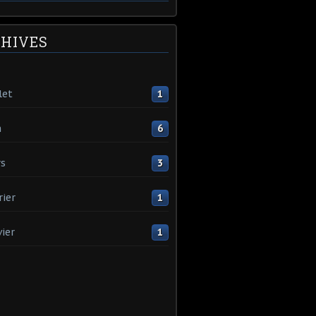
HIVES
let
1
n
6
s
3
rier
1
vier
1