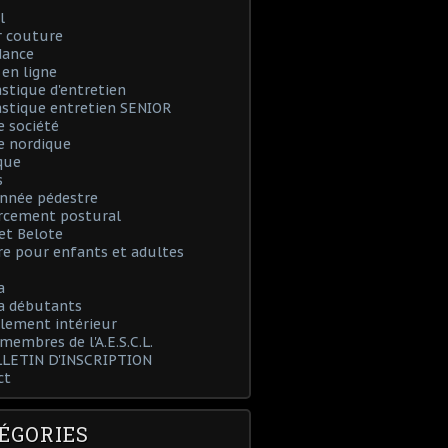
l
r couture
dance
en ligne
tique d'entretien
stique entretien SENIOR
e société
e nordique
que
s
nnée pédestre
rcement postural
et Belote
e pour enfants et adultes
a
 débutants
lement intérieur
 membres de l'A.E.S.C.L.
LLETIN D'INSCRIPTION
ct
ÉGORIES