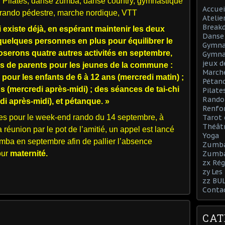
 : Pilates, danse zumba, danse country, gymnastique
Accuei
e, rando pédestre, marche nordique, VTT
Atelie
Break
 existe déjà, en espérant maintenir les deux
Danse 
a quelques personnes en plus pour équilibrer le
Gymnas
serons quatre autres activités en septembre,
Gymna
jeux d
s de parents pour les jeunes de la commune :
March
pour les enfants de 6 à 12 ans (mercredi matin) ;
Pétan
ans (mercredi après-midi) ; des séances de tai-chi
Pilate
Rando
 après-midi), et pétanque. »
Renfo
aces pour le week-end rando du 14 septembre, à
Tarot 
Théâtr
 réunion par le pot de l’amitié, un appel est lancé
Yoga
mba en septembre afin de pallier l’absence
Zumb
our
maternité.
Zumba
zx Rég
zy Les
zz BU
Conta
CAT