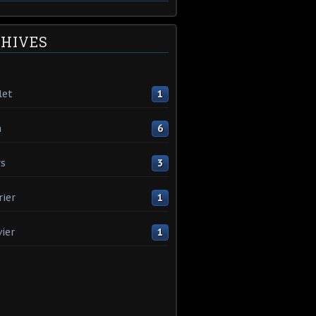
HIVES
let
1
n
6
s
3
rier
1
vier
1