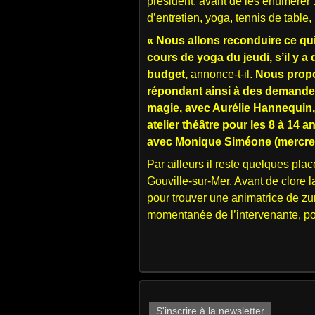
président, avant de les énumérer
d’entretien, yoga, tennis de tabl
« Nous allons reconduire ce qui
cours de yoga du jeudi, s’il y 
budget,
annonce-t-il.
Nous propo
répondant ainsi à des demande
magie, avec Aurélie Hannequin, 
atelier théâtre pour les 8 à 14 
avec Monique Siméone (mercredi
Par ailleurs il reste quelques pl
Gouville-sur-Mer. Avant de clore la
pour trouver une animatrice de zu
momentanée de l’intervenante, p
S'inscrire à la newsletter