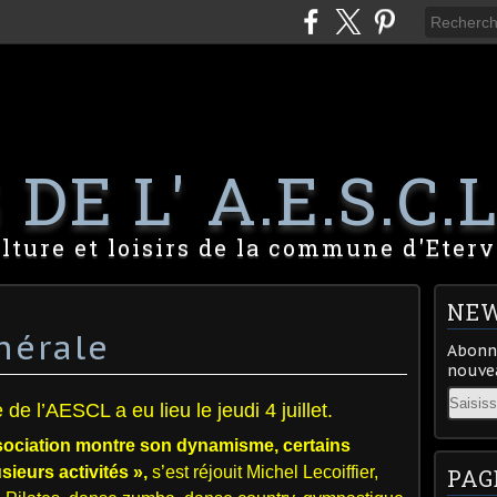
DE L' A.E.S.C.L
lture et loisirs de la commune d'Eterv
NEW
nérale
Abonne
nouvea
Email
e l’AESCL a eu lieu le jeudi 4 juillet.
ociation
montre son dynamisme, certains
usieurs activités »,
s’est réjouit Michel Lecoiffier,
PAG