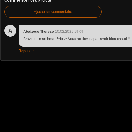
Commenter cet article
Ajouter un commentaire
A
Atedzoue Therese
10/02/2021 19:09
Bravo les marcheurs !<br /> Vous ne deviez pas avoir bien chaud !!
Répondre